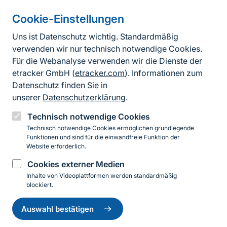
Cookie-Einstellungen
Informationen zur Seite
Uns ist Datenschutz wichtig. Standardmäßig
verwenden wir nur technisch notwendige Cookies.
Fußzeile
Kontakt zum BfN
Für die Webanalyse verwenden wir die Dienste der
Kontaktformular
etracker GmbH (
etracker.com
). Informationen zum
Datenschutz finden Sie in
Erklärung zur Barrierefreiheit
unserer
Datenschutzerklärung
.
Impressum
Technisch notwendige Cookies
Technisch notwendige Cookies ermöglichen grundlegende
Datenschutz
Funktionen und sind für die einwandfreie Funktion der
Website erforderlich.
Cookies externer Medien
Instagram
Facebook
YouTube
LinkedIn
Mastodon
Bluesky
Inhalte von Videoplattformen werden standardmäßig
blockiert.
Einwilligung
© 2026 Bundesamt für Naturschutz
zurückziehen
Auswahl bestätigen