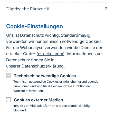
Digitize the Planet e.V.
Cookie-Einstellungen
Informationen zur Seite
Uns ist Datenschutz wichtig. Standardmäßig
verwenden wir nur technisch notwendige Cookies.
Fußzeile
Kontakt zum BfN
Für die Webanalyse verwenden wir die Dienste der
Kontaktformular
etracker GmbH (
etracker.com
). Informationen zum
Datenschutz finden Sie in
Erklärung zur Barrierefreiheit
unserer
Datenschutzerklärung
.
Impressum
Technisch notwendige Cookies
Technisch notwendige Cookies ermöglichen grundlegende
Datenschutz
Funktionen und sind für die einwandfreie Funktion der
Website erforderlich.
Cookies externer Medien
Instagram
Facebook
YouTube
LinkedIn
Mastodon
Bluesky
Inhalte von Videoplattformen werden standardmäßig
blockiert.