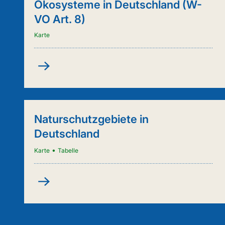
Ökosysteme in Deutschland (W-
VO Art. 8)
Karte
Kartenanwendung
-
Städtische
Ökosysteme
in
Naturschutzgebiete in
Deutschland
Deutschland
(W-
VO
•
Karte
Tabelle
Art.
8)
Naturschutzgebiete
in
Deutschland