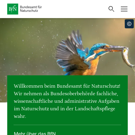
Startseite
Bundesamt für Naturschutz
Öffnet
Direkt zur Hauptnavigation
Direkt zur Hauptinhalte
Direkt zur Fusszeile
eine
Presse
externe
Seite
Publikationen
Link
zur
Veranstaltungen
Metanavigation
Startseite
Karten und Daten
Willkommen beim Bundesamt für Naturschutz!
Leichte Sprache
Wir nehmen als Bundesoberbehörde fachliche,
wissenschaftliche und administrative Aufgaben
Gebärdensprache
im Naturschutz und in der Landschaftspflege
wahr.
Deutsch
English
Sprachumschalter
Mehr über das BfN