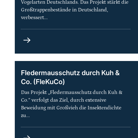
Vogelarten Deutschlands. Das Projekt stärkt die
Großtrappenbestände in Deutschland,
verbessert...
Artenhilfsprogramm
Großtrappe
–
Schutz
der
Fledermausschutz durch Kuh &
Metapopulation
Co. (FleKuCo)
und
ihrer
Das Projekt „Fledermausschutz durch Kuh &
Lebensräume
Co.“ verfolgt das Ziel, durch extensive
in
Beweidung mit Großvieh die Insektendichte
Deutschland
zu...
Fledermausschutz