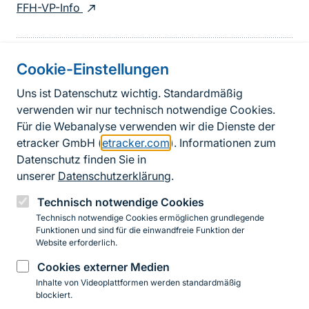
FFH-VP-Info
Cookie-Einstellungen
Informationen zur Seite
Uns ist Datenschutz wichtig. Standardmäßig
verwenden wir nur technisch notwendige Cookies.
Fußzeile
Kontakt zum BfN
Für die Webanalyse verwenden wir die Dienste der
Kontaktformular
etracker GmbH (
etracker.com
). Informationen zum
Datenschutz finden Sie in
Erklärung zur Barrierefreiheit
unserer
Datenschutzerklärung
.
Impressum
Technisch notwendige Cookies
Technisch notwendige Cookies ermöglichen grundlegende
Datenschutz
Funktionen und sind für die einwandfreie Funktion der
Website erforderlich.
Cookies externer Medien
Instagram
Facebook
YouTube
LinkedIn
Mastodon
Bluesky
Inhalte von Videoplattformen werden standardmäßig
blockiert.