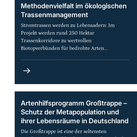
Methodenvielfalt im ökologischen
Trassenmanagement
Stromtrassen werden zu Lebensadern: Im
Projekt werden rund 250 Hektar
Trassenkorridore zu wertvollen
Biotopverbünden für bedrohte Arten...
Grüne
Netze
-
Praxisorientierte
Methodenvielfalt
Artenhilfsprogramm Großtrappe –
im
Schutz der Metapopulation und
ökologischen
ihrer Lebensräume in Deutschland
Trassenmanagement
Die Großtrappe ist eine der seltensten