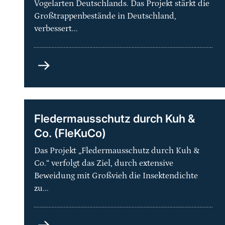
Vogelarten Deutschlands. Das Projekt stärkt die
Großtrappenbestände in Deutschland,
verbessert...
Artenhilfsprogramm
Großtrappe
–
Schutz
der
Fledermausschutz durch Kuh &
Metapopulation
Co. (FleKuCo)
und
ihrer
Das Projekt „Fledermausschutz durch Kuh &
Lebensräume
Co.“ verfolgt das Ziel, durch extensive
in
Beweidung mit Großvieh die Insektendichte
Deutschland
zu...
Fledermausschutz