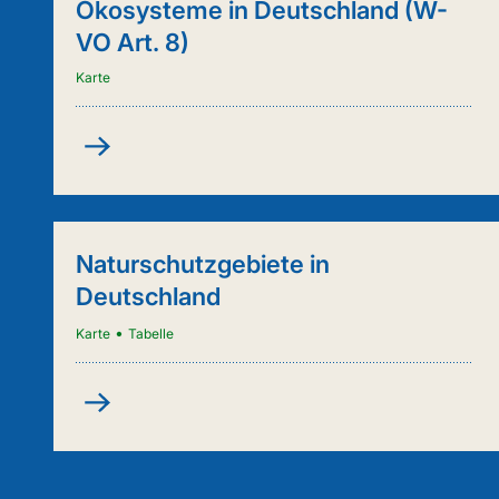
Ökosysteme in Deutschland (W-
VO Art. 8)
Karte
Kartenanwendung
-
Städtische
Ökosysteme
in
Naturschutzgebiete in
Deutschland
Deutschland
(W-
VO
•
Karte
Tabelle
Art.
8)
Naturschutzgebiete
in
Deutschland