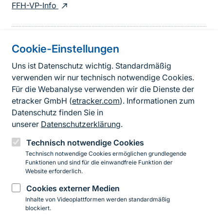
FFH-VP-Info
Cookie-Einstellungen
Informationen zur Seite
Uns ist Datenschutz wichtig. Standardmäßig
verwenden wir nur technisch notwendige Cookies.
Fußzeile
Kontakt zum BfN
Für die Webanalyse verwenden wir die Dienste der
Kontaktformular
etracker GmbH (
etracker.com
). Informationen zum
Datenschutz finden Sie in
Erklärung zur Barrierefreiheit
unserer
Datenschutzerklärung
.
Impressum
Technisch notwendige Cookies
Technisch notwendige Cookies ermöglichen grundlegende
Datenschutz
Funktionen und sind für die einwandfreie Funktion der
Website erforderlich.
Cookies externer Medien
Instagram
Facebook
YouTube
LinkedIn
Mastodon
Bluesky
Inhalte von Videoplattformen werden standardmäßig
blockiert.