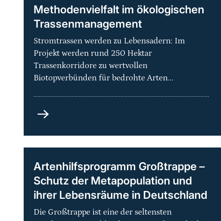
Methodenvielfalt im ökologischen
Trassenmanagement
Stromtrassen werden zu Lebensadern: Im
Projekt werden rund 250 Hektar
Trassenkorridore zu wertvollen
Biotopverbünden für bedrohte Arten...
Grüne
Netze
-
Praxisorientierte
Methodenvielfalt
Artenhilfsprogramm Großtrappe –
im
Schutz der Metapopulation und
ökologischen
ihrer Lebensräume in Deutschland
Trassenmanagement
Die Großtrappe ist eine der seltensten