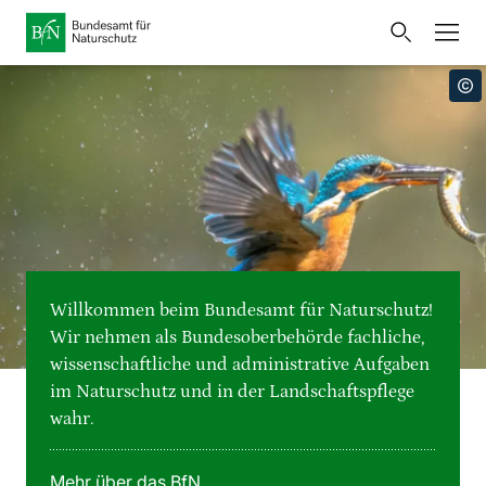
Startseite
Bundesamt für Naturschutz
Öffnet
Direkt zur Hauptnavigation
Direkt zur Hauptinhalte
Direkt zur Fusszeile
eine
Presse
externe
Seite
Publikationen
Link
zur
Veranstaltungen
Metanavigation
Startseite
Karten und Daten
Willkommen beim Bundesamt für Naturschutz!
Leichte Sprache
Wir nehmen als Bundesoberbehörde fachliche,
wissenschaftliche und administrative Aufgaben
Gebärdensprache
im Naturschutz und in der Landschaftspflege
wahr.
Deutsch
English
Sprachumschalter
Mehr über das BfN