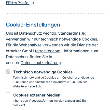
FFH-VP-Info
Cookie-Einstellungen
Informationen zur Seite
Uns ist Datenschutz wichtig. Standardmäßig
verwenden wir nur technisch notwendige Cookies.
Fußzeile
Kontakt zum BfN
Für die Webanalyse verwenden wir die Dienste der
Kontaktformular
etracker GmbH (
etracker.com
). Informationen zum
Datenschutz finden Sie in
Erklärung zur Barrierefreiheit
unserer
Datenschutzerklärung
.
Impressum
Technisch notwendige Cookies
Technisch notwendige Cookies ermöglichen grundlegende
Datenschutz
Funktionen und sind für die einwandfreie Funktion der
Website erforderlich.
Cookies externer Medien
Instagram
Facebook
YouTube
LinkedIn
Mastodon
Bluesky
Inhalte von Videoplattformen werden standardmäßig
blockiert.