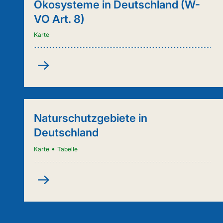
Ökosysteme in Deutschland (W-
VO Art. 8)
Karte
Kartenanwendung
-
Städtische
Ökosysteme
in
Naturschutzgebiete in
Deutschland
Deutschland
(W-
VO
•
Karte
Tabelle
Art.
8)
Naturschutzgebiete
in
Deutschland