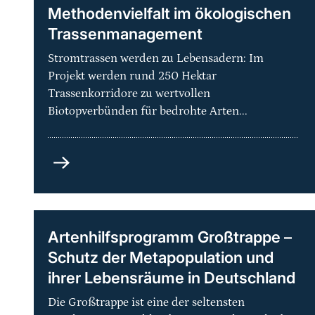
Methodenvielfalt im ökologischen
Trassenmanagement
Stromtrassen werden zu Lebensadern: Im
Projekt werden rund 250 Hektar
Trassenkorridore zu wertvollen
Biotopverbünden für bedrohte Arten...
Grüne
Netze
-
Praxisorientierte
Methodenvielfalt
Artenhilfsprogramm Großtrappe –
im
Schutz der Metapopulation und
ökologischen
ihrer Lebensräume in Deutschland
Trassenmanagement
Die Großtrappe ist eine der seltensten