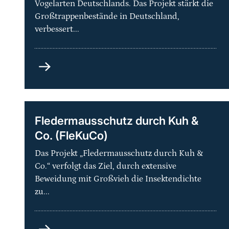
Vogelarten Deutschlands. Das Projekt stärkt die
Großtrappenbestände in Deutschland,
verbessert...
Artenhilfsprogramm
Großtrappe
–
Schutz
der
Fledermausschutz durch Kuh &
Metapopulation
Co. (FleKuCo)
und
ihrer
Das Projekt „Fledermausschutz durch Kuh &
Lebensräume
Co.“ verfolgt das Ziel, durch extensive
in
Beweidung mit Großvieh die Insektendichte
Deutschland
zu...
Fledermausschutz