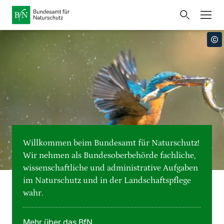
Startseite
Bundesamt für Naturschutz
Öffnet
Direkt zur Hauptnavigation
Direkt zur Hauptinhalte
Direkt zur Fusszeile
eine
Presse
externe
Seite
Publikationen
Link
zur
Veranstaltungen
Metanavigation
Startseite
Karten und Daten
Willkommen beim Bundesamt für Naturschutz!
Leichte Sprache
Wir nehmen als Bundesoberbehörde fachliche,
wissenschaftliche und administrative Aufgaben
Gebärdensprache
im Naturschutz und in der Landschaftspflege
wahr.
Deutsch
English
Sprachumschalter
Mehr über das BfN