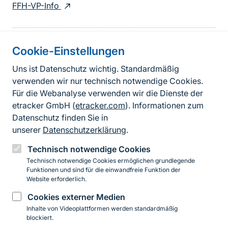
FFH-VP-Info
Cookie-Einstellungen
Informationen zur Seite
Uns ist Datenschutz wichtig. Standardmäßig
verwenden wir nur technisch notwendige Cookies.
Fußzeile
Kontakt zum BfN
Für die Webanalyse verwenden wir die Dienste der
Kontaktformular
etracker GmbH (
etracker.com
). Informationen zum
Datenschutz finden Sie in
Erklärung zur Barrierefreiheit
unserer
Datenschutzerklärung
.
Impressum
Technisch notwendige Cookies
Technisch notwendige Cookies ermöglichen grundlegende
Datenschutz
Funktionen und sind für die einwandfreie Funktion der
Website erforderlich.
Cookies externer Medien
Instagram
Facebook
YouTube
LinkedIn
Mastodon
Bluesky
Inhalte von Videoplattformen werden standardmäßig
blockiert.