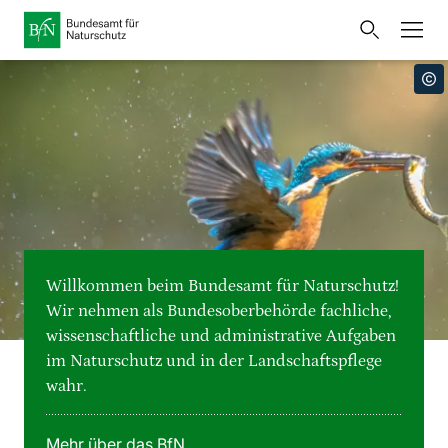
Startseite
Bundesamt für Naturschutz
Öffnet
Direkt zur Hauptnavigation
Direkt zur Hauptinhalte
Direkt zur Fusszeile
eine
Presse
externe
Seite
Publikationen
Link
zur
Veranstaltungen
Metanavigation
Startseite
Karten und Daten
Willkommen beim Bundesamt für Naturschutz!
Leichte Sprache
Wir nehmen als Bundesoberbehörde fachliche,
wissenschaftliche und administrative Aufgaben
Gebärdensprache
im Naturschutz und in der Landschaftspflege
wahr.
Deutsch
English
Sprachumschalter
Mehr über das BfN