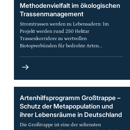
Methodenvielfalt im ökologischen
Trassenmanagement
Stromtrassen werden zu Lebensadern: Im
Projekt werden rund 250 Hektar
Trassenkorridore zu wertvollen
Biotopverbünden für bedrohte Arten...
Grüne
Netze
-
Praxisorientierte
Methodenvielfalt
Artenhilfsprogramm Großtrappe –
im
Schutz der Metapopulation und
ökologischen
ihrer Lebensräume in Deutschland
Trassenmanagement
Die Großtrappe ist eine der seltensten