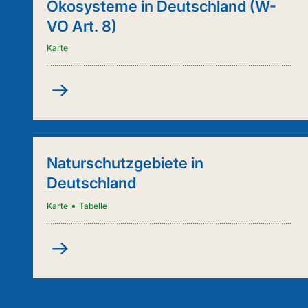
Ökosysteme in Deutschland (W-
VO Art. 8)
Karte
Kartenanwendung
-
Städtische
Ökosysteme
in
Naturschutzgebiete in
Deutschland
Deutschland
(W-
VO
•
Karte
Tabelle
Art.
8)
Naturschutzgebiete
in
Deutschland