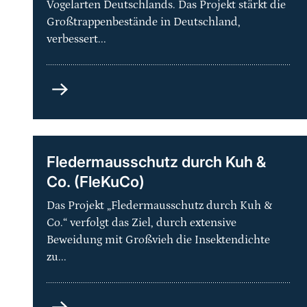
Vogelarten Deutschlands. Das Projekt stärkt die
Großtrappenbestände in Deutschland,
verbessert...
Artenhilfsprogramm
Großtrappe
–
Schutz
der
Fledermausschutz durch Kuh &
Metapopulation
Co. (FleKuCo)
und
ihrer
Das Projekt „Fledermausschutz durch Kuh &
Lebensräume
Co.“ verfolgt das Ziel, durch extensive
in
Beweidung mit Großvieh die Insektendichte
Deutschland
zu...
Fledermausschutz