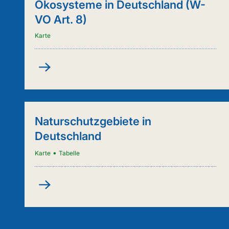
Ökosysteme in Deutschland (W-
VO Art. 8)
Karte
Kartenanwendung
-
Städtische
Ökosysteme
in
Naturschutzgebiete in
Deutschland
Deutschland
(W-
VO
•
Karte
Tabelle
Art.
8)
Naturschutzgebiete
in
Deutschland