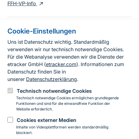
FFH-VP-Info
Cookie-Einstellungen
Informationen zur Seite
Uns ist Datenschutz wichtig. Standardmäßig
verwenden wir nur technisch notwendige Cookies.
Fußzeile
Kontakt zum BfN
Für die Webanalyse verwenden wir die Dienste der
Kontaktformular
etracker GmbH (
etracker.com
). Informationen zum
Datenschutz finden Sie in
Erklärung zur Barrierefreiheit
unserer
Datenschutzerklärung
.
Impressum
Technisch notwendige Cookies
Technisch notwendige Cookies ermöglichen grundlegende
Datenschutz
Funktionen und sind für die einwandfreie Funktion der
Website erforderlich.
Cookies externer Medien
Instagram
Facebook
YouTube
LinkedIn
Mastodon
Bluesky
Inhalte von Videoplattformen werden standardmäßig
blockiert.