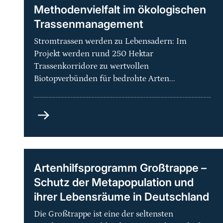
Methodenvielfalt im ökologischen
Trassenmanagement
Stromtrassen werden zu Lebensadern: Im
Projekt werden rund 250 Hektar
Trassenkorridore zu wertvollen
Biotopverbünden für bedrohte Arten...
Grüne
Netze
-
Praxisorientierte
Methodenvielfalt
Artenhilfsprogramm Großtrappe –
im
Schutz der Metapopulation und
ökologischen
ihrer Lebensräume in Deutschland
Trassenmanagement
Die Großtrappe ist eine der seltensten