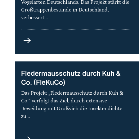
Vogelarten Deutschlands. Das Projekt stärkt die
Großtrappenbestände in Deutschland,
verbessert...
Artenhilfsprogramm
Großtrappe
–
Schutz
der
Fledermausschutz durch Kuh &
Metapopulation
Co. (FleKuCo)
und
ihrer
Das Projekt „Fledermausschutz durch Kuh &
Lebensräume
Co.“ verfolgt das Ziel, durch extensive
in
Beweidung mit Großvieh die Insektendichte
Deutschland
zu...
Fledermausschutz