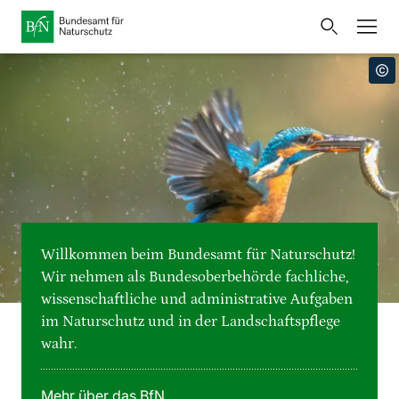
Startseite
Bundesamt für Naturschutz
Öffnet
Direkt zur Hauptnavigation
Direkt zur Hauptinhalte
Direkt zur Fusszeile
eine
Presse
externe
Seite
Publikationen
Link
zur
Veranstaltungen
Metanavigation
Startseite
Karten und Daten
Willkommen beim Bundesamt für Naturschutz!
Leichte Sprache
Wir nehmen als Bundesoberbehörde fachliche,
wissenschaftliche und administrative Aufgaben
Gebärdensprache
im Naturschutz und in der Landschaftspflege
wahr.
Deutsch
English
Sprachumschalter
Mehr über das BfN