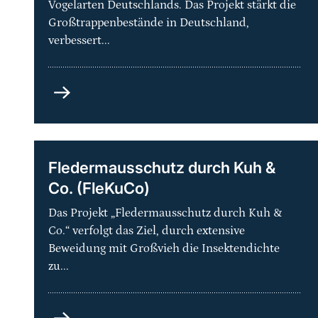
Vogelarten Deutschlands. Das Projekt stärkt die
Großtrappenbestände in Deutschland,
verbessert...
Artenhilfsprogramm
Großtrappe
–
Schutz
der
Fledermausschutz durch Kuh &
Metapopulation
Co. (FleKuCo)
und
ihrer
Das Projekt „Fledermausschutz durch Kuh &
Lebensräume
Co.“ verfolgt das Ziel, durch extensive
in
Beweidung mit Großvieh die Insektendichte
Deutschland
zu...
Fledermausschutz