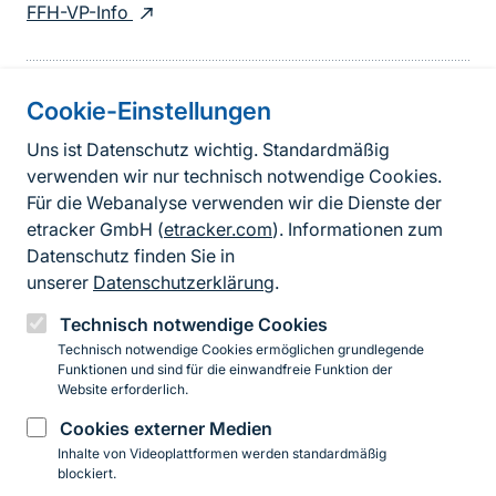
FFH-VP-Info
Cookie-Einstellungen
Informationen zur Seite
Uns ist Datenschutz wichtig. Standardmäßig
verwenden wir nur technisch notwendige Cookies.
Fußzeile
Kontakt zum BfN
Für die Webanalyse verwenden wir die Dienste der
Kontaktformular
etracker GmbH (
etracker.com
). Informationen zum
Datenschutz finden Sie in
Erklärung zur Barrierefreiheit
unserer
Datenschutzerklärung
.
Impressum
Technisch notwendige Cookies
Technisch notwendige Cookies ermöglichen grundlegende
Datenschutz
Funktionen und sind für die einwandfreie Funktion der
Website erforderlich.
Cookies externer Medien
Instagram
Facebook
YouTube
LinkedIn
Mastodon
Bluesky
Inhalte von Videoplattformen werden standardmäßig
blockiert.