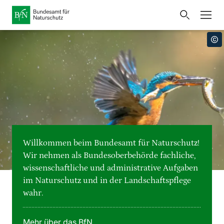
Startseite
Bundesamt für Naturschutz
Öffnet
Direkt zur Hauptnavigation
Direkt zur Hauptinhalte
Direkt zur Fusszeile
eine
Presse
externe
Seite
Publikationen
Link
zur
Veranstaltungen
Metanavigation
Startseite
Karten und Daten
Willkommen beim Bundesamt für Naturschutz!
Leichte Sprache
Wir nehmen als Bundesoberbehörde fachliche,
wissenschaftliche und administrative Aufgaben
Gebärdensprache
im Naturschutz und in der Landschaftspflege
wahr.
Deutsch
English
Sprachumschalter
Mehr über das BfN