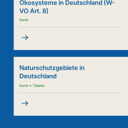
Ökosysteme in Deutschland (W-
VO Art. 8)
Karte
Kartenanwendung
-
Städtische
Ökosysteme
in
Naturschutzgebiete in
Deutschland
Deutschland
(W-
VO
•
Karte
Tabelle
Art.
8)
Naturschutzgebiete
in
Deutschland