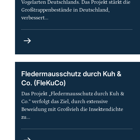
Vogelarten Deutschlands. Das Projekt stärkt die
Großtrappenbestände in Deutschland,
verbessert...
Artenhilfsprogramm
Großtrappe
–
Schutz
der
Fledermausschutz durch Kuh &
Metapopulation
Co. (FleKuCo)
und
ihrer
Das Projekt „Fledermausschutz durch Kuh &
Lebensräume
Co.“ verfolgt das Ziel, durch extensive
in
Beweidung mit Großvieh die Insektendichte
Deutschland
zu...
Fledermausschutz