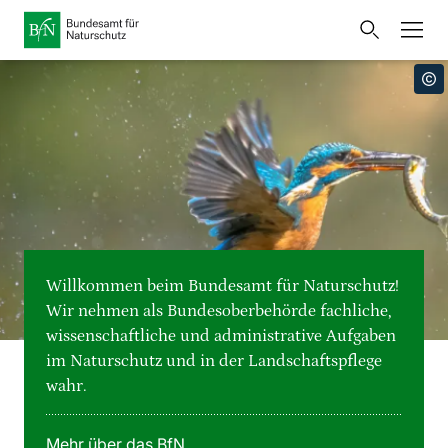
Startseite
Bundesamt für Naturschutz
Öffnet
Direkt zur Hauptnavigation
Direkt zur Hauptinhalte
Direkt zur Fusszeile
eine
Presse
externe
Seite
Publikationen
Link
zur
Veranstaltungen
Metanavigation
Startseite
Karten und Daten
Willkommen beim Bundesamt für Naturschutz!
Leichte Sprache
Wir nehmen als Bundesoberbehörde fachliche,
wissenschaftliche und administrative Aufgaben
Gebärdensprache
im Naturschutz und in der Landschaftspflege
wahr.
Deutsch
English
Sprachumschalter
Mehr über das BfN