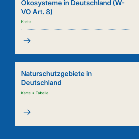
Ökosysteme in Deutschland (W-
VO Art. 8)
Karte
Kartenanwendung
-
Städtische
Ökosysteme
in
Naturschutzgebiete in
Deutschland
Deutschland
(W-
VO
•
Karte
Tabelle
Art.
8)
Naturschutzgebiete
in
Deutschland