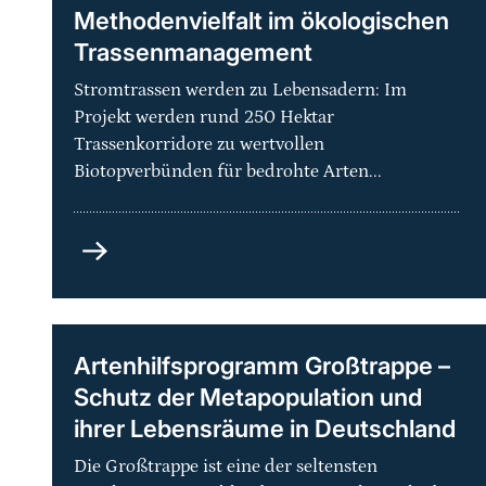
Methodenvielfalt im ökologischen
Trassenmanagement
Stromtrassen werden zu Lebensadern: Im
Projekt werden rund 250 Hektar
Trassenkorridore zu wertvollen
Biotopverbünden für bedrohte Arten...
Grüne
Netze
-
Praxisorientierte
Methodenvielfalt
Artenhilfsprogramm Großtrappe –
im
Schutz der Metapopulation und
ökologischen
ihrer Lebensräume in Deutschland
Trassenmanagement
Die Großtrappe ist eine der seltensten