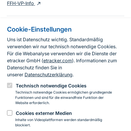
FFH-VP-Info
Cookie-Einstellungen
Informationen zur Seite
Uns ist Datenschutz wichtig. Standardmäßig
verwenden wir nur technisch notwendige Cookies.
Fußzeile
Kontakt zum BfN
Für die Webanalyse verwenden wir die Dienste der
Kontaktformular
etracker GmbH (
etracker.com
). Informationen zum
Datenschutz finden Sie in
Erklärung zur Barrierefreiheit
unserer
Datenschutzerklärung
.
Impressum
Technisch notwendige Cookies
Technisch notwendige Cookies ermöglichen grundlegende
Datenschutz
Funktionen und sind für die einwandfreie Funktion der
Website erforderlich.
Cookies externer Medien
Instagram
Facebook
YouTube
LinkedIn
Mastodon
Bluesky
Inhalte von Videoplattformen werden standardmäßig
blockiert.