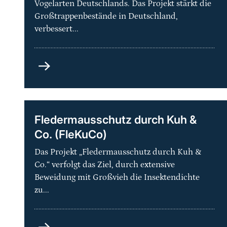
Vogelarten Deutschlands. Das Projekt stärkt die
Großtrappenbestände in Deutschland,
verbessert...
Artenhilfsprogramm
Großtrappe
–
Schutz
der
Fledermausschutz durch Kuh &
Metapopulation
Co. (FleKuCo)
und
ihrer
Das Projekt „Fledermausschutz durch Kuh &
Lebensräume
Co.“ verfolgt das Ziel, durch extensive
in
Beweidung mit Großvieh die Insektendichte
Deutschland
zu...
Fledermausschutz