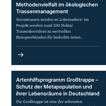
Methodenvielfalt im ökologischen
Trassenmanagement
Stromtrassen werden zu Lebensadern: Im
Projekt werden rund 250 Hektar
Trassenkorridore zu wertvollen
Biotopverbünden für bedrohte Arten...
Grüne
Netze
-
Praxisorientierte
Methodenvielfalt
Artenhilfsprogramm Großtrappe –
im
Schutz der Metapopulation und
ökologischen
ihrer Lebensräume in Deutschland
Trassenmanagement
Die Großtrappe ist eine der seltensten