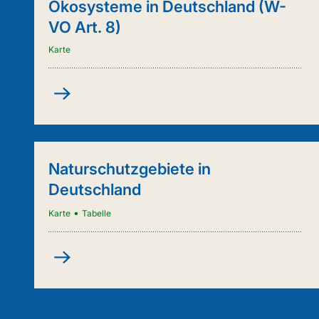
Ökosysteme in Deutschland (W-
VO Art. 8)
Karte
Kartenanwendung
-
Städtische
Ökosysteme
in
Naturschutzgebiete in
Deutschland
Deutschland
(W-
VO
•
Karte
Tabelle
Art.
8)
Naturschutzgebiete
in
Deutschland