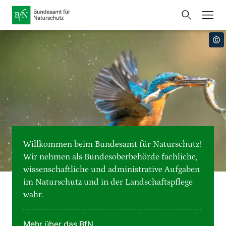
Startseite
Bundesamt für Naturschutz
Öffnet
Direkt zur Hauptnavigation
Direkt zur Hauptinhalte
Direkt zur Fusszeile
eine
Presse
externe
Seite
Publikationen
Link
zur
Veranstaltungen
Metanavigation
Startseite
Karten und Daten
Willkommen beim Bundesamt für Naturschutz!
Leichte Sprache
Wir nehmen als Bundesoberbehörde fachliche,
wissenschaftliche und administrative Aufgaben
Gebärdensprache
im Naturschutz und in der Landschaftspflege
wahr.
Deutsch
English
Sprachumschalter
Mehr über das BfN