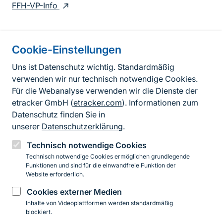
FFH-VP-Info
Cookie-Einstellungen
Informationen zur Seite
Uns ist Datenschutz wichtig. Standardmäßig
verwenden wir nur technisch notwendige Cookies.
Fußzeile
Kontakt zum BfN
Für die Webanalyse verwenden wir die Dienste der
Kontaktformular
etracker GmbH (
etracker.com
). Informationen zum
Datenschutz finden Sie in
Erklärung zur Barrierefreiheit
unserer
Datenschutzerklärung
.
Impressum
Technisch notwendige Cookies
Technisch notwendige Cookies ermöglichen grundlegende
Datenschutz
Funktionen und sind für die einwandfreie Funktion der
Website erforderlich.
Cookies externer Medien
Instagram
Facebook
YouTube
LinkedIn
Mastodon
Bluesky
Inhalte von Videoplattformen werden standardmäßig
blockiert.