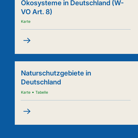
Ökosysteme in Deutschland (W-
VO Art. 8)
Karte
Kartenanwendung
-
Städtische
Ökosysteme
in
Naturschutzgebiete in
Deutschland
Deutschland
(W-
VO
•
Karte
Tabelle
Art.
8)
Naturschutzgebiete
in
Deutschland