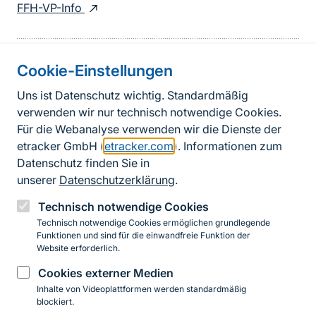
FFH-VP-Info
Cookie-Einstellungen
Informationen zur Seite
Uns ist Datenschutz wichtig. Standardmäßig
verwenden wir nur technisch notwendige Cookies.
Fußzeile
Kontakt zum BfN
Für die Webanalyse verwenden wir die Dienste der
Kontaktformular
etracker GmbH (
etracker.com
). Informationen zum
Datenschutz finden Sie in
Erklärung zur Barrierefreiheit
unserer
Datenschutzerklärung
.
Impressum
Technisch notwendige Cookies
Technisch notwendige Cookies ermöglichen grundlegende
Datenschutz
Funktionen und sind für die einwandfreie Funktion der
Website erforderlich.
Cookies externer Medien
Instagram
Facebook
YouTube
LinkedIn
Mastodon
Bluesky
Inhalte von Videoplattformen werden standardmäßig
blockiert.