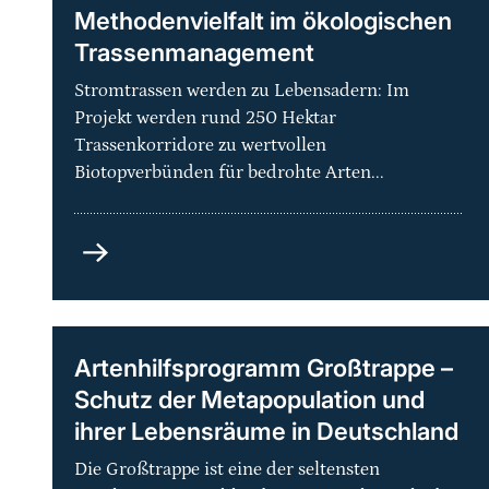
Methodenvielfalt im ökologischen
Trassenmanagement
Stromtrassen werden zu Lebensadern: Im
Projekt werden rund 250 Hektar
Trassenkorridore zu wertvollen
Biotopverbünden für bedrohte Arten...
Grüne
Netze
-
Praxisorientierte
Methodenvielfalt
Artenhilfsprogramm Großtrappe –
im
Schutz der Metapopulation und
ökologischen
ihrer Lebensräume in Deutschland
Trassenmanagement
Die Großtrappe ist eine der seltensten