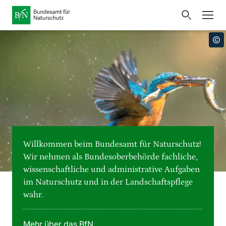
Startseite
Bundesamt für Naturschutz
Öffnet
Direkt zur Hauptnavigation
Direkt zur Hauptinhalte
Direkt zur Fusszeile
eine
Presse
externe
Seite
Publikationen
Link
zur
Veranstaltungen
Metanavigation
Startseite
Karten und Daten
Willkommen beim Bundesamt für Naturschutz!
Leichte Sprache
Wir nehmen als Bundesoberbehörde fachliche,
wissenschaftliche und administrative Aufgaben
Gebärdensprache
im Naturschutz und in der Landschaftspflege
wahr.
Deutsch
English
Sprachumschalter
Mehr über das BfN