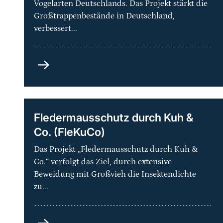
Vogelarten Deutschlands. Das Projekt stärkt die
Großtrappenbestände in Deutschland,
verbessert...
Artenhilfsprogramm
Großtrappe
–
Schutz
der
Fledermausschutz durch Kuh &
Metapopulation
Co. (FleKuCo)
und
ihrer
Das Projekt „Fledermausschutz durch Kuh &
Lebensräume
Co.“ verfolgt das Ziel, durch extensive
in
Beweidung mit Großvieh die Insektendichte
Deutschland
zu...
Fledermausschutz