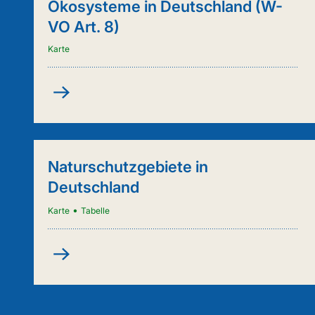
Ökosysteme in Deutschland (W-
VO Art. 8)
Karte
Kartenanwendung
-
Städtische
Ökosysteme
in
Naturschutzgebiete in
Deutschland
Deutschland
(W-
VO
•
Karte
Tabelle
Art.
8)
Naturschutzgebiete
in
Deutschland