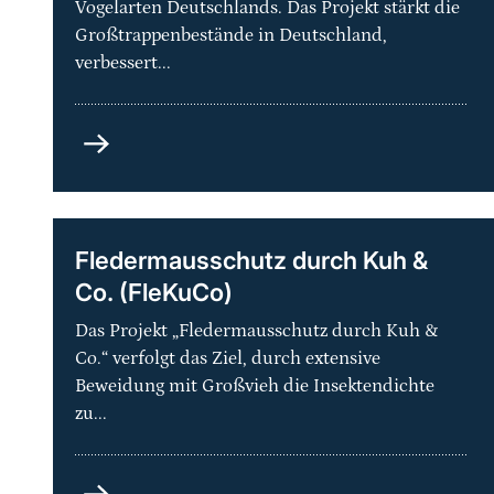
Vogelarten Deutschlands. Das Projekt stärkt die
Großtrappenbestände in Deutschland,
verbessert...
Artenhilfsprogramm
Großtrappe
–
Schutz
der
Fledermausschutz durch Kuh &
Metapopulation
Co. (FleKuCo)
und
ihrer
Das Projekt „Fledermausschutz durch Kuh &
Lebensräume
Co.“ verfolgt das Ziel, durch extensive
in
Beweidung mit Großvieh die Insektendichte
Deutschland
zu...
Fledermausschutz