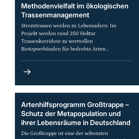
Methodenvielfalt im ökologischen
Trassenmanagement
Stromtrassen werden zu Lebensadern: Im
Projekt werden rund 250 Hektar
Trassenkorridore zu wertvollen
Biotopverbünden für bedrohte Arten...
Grüne
Netze
-
Praxisorientierte
Methodenvielfalt
Artenhilfsprogramm Großtrappe –
im
Schutz der Metapopulation und
ökologischen
ihrer Lebensräume in Deutschland
Trassenmanagement
Die Großtrappe ist eine der seltensten