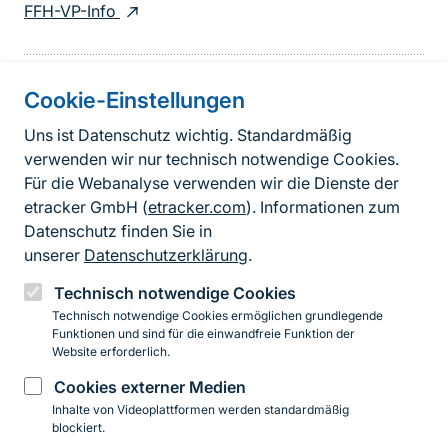
FFH-VP-Info
Cookie-Einstellungen
Informationen zur Seite
Uns ist Datenschutz wichtig. Standardmäßig
verwenden wir nur technisch notwendige Cookies.
Fußzeile
Kontakt zum BfN
Für die Webanalyse verwenden wir die Dienste der
Kontaktformular
etracker GmbH (
etracker.com
). Informationen zum
Datenschutz finden Sie in
Erklärung zur Barrierefreiheit
unserer
Datenschutzerklärung
.
Impressum
Technisch notwendige Cookies
Technisch notwendige Cookies ermöglichen grundlegende
Datenschutz
Funktionen und sind für die einwandfreie Funktion der
Website erforderlich.
Cookies externer Medien
Instagram
Facebook
YouTube
LinkedIn
Mastodon
Bluesky
Inhalte von Videoplattformen werden standardmäßig
blockiert.