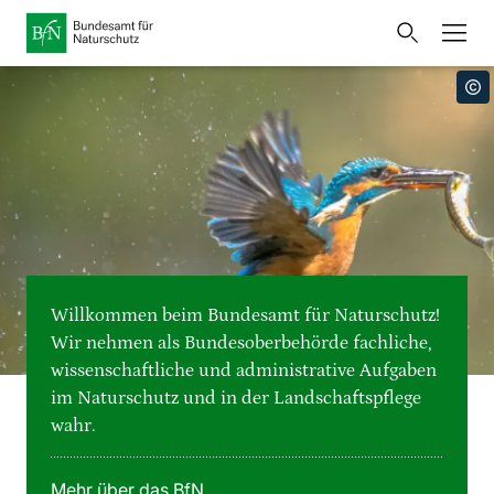
Startseite
Bundesamt für Naturschutz
Öffnet
Direkt zur Hauptnavigation
Direkt zur Hauptinhalte
Direkt zur Fusszeile
eine
Presse
externe
Seite
Publikationen
Link
zur
Veranstaltungen
Metanavigation
Startseite
Karten und Daten
Willkommen beim Bundesamt für Naturschutz!
Leichte Sprache
Wir nehmen als Bundesoberbehörde fachliche,
wissenschaftliche und administrative Aufgaben
Gebärdensprache
im Naturschutz und in der Landschaftspflege
wahr.
Deutsch
English
Sprachumschalter
Mehr über das BfN