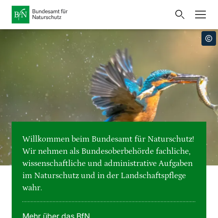
Startseite
Bundesamt für Naturschutz
Öffnet
Direkt zur Hauptnavigation
Direkt zur Hauptinhalte
Direkt zur Fusszeile
eine
Presse
externe
Seite
Publikationen
Link
zur
Veranstaltungen
Metanavigation
Startseite
Karten und Daten
Willkommen beim Bundesamt für Naturschutz!
Leichte Sprache
Wir nehmen als Bundesoberbehörde fachliche,
wissenschaftliche und administrative Aufgaben
Gebärdensprache
im Naturschutz und in der Landschaftspflege
wahr.
Deutsch
English
Sprachumschalter
Mehr über das BfN