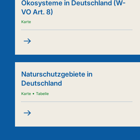
Ökosysteme in Deutschland (W-
VO Art. 8)
Karte
Kartenanwendung
-
Städtische
Ökosysteme
in
Naturschutzgebiete in
Deutschland
Deutschland
(W-
VO
•
Karte
Tabelle
Art.
8)
Naturschutzgebiete
in
Deutschland