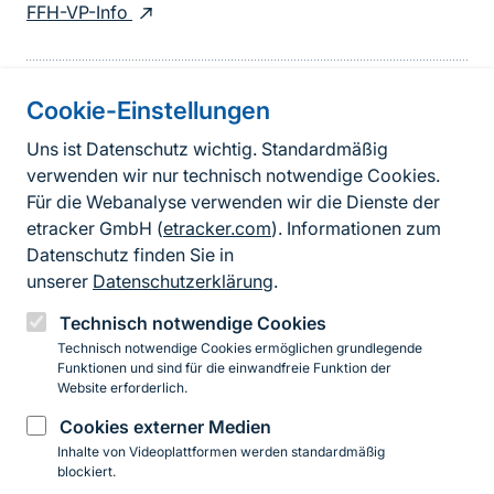
FFH-VP-Info
Cookie-Einstellungen
Informationen zur Seite
Uns ist Datenschutz wichtig. Standardmäßig
verwenden wir nur technisch notwendige Cookies.
Fußzeile
Kontakt zum BfN
Für die Webanalyse verwenden wir die Dienste der
Kontaktformular
etracker GmbH (
etracker.com
). Informationen zum
Datenschutz finden Sie in
Erklärung zur Barrierefreiheit
unserer
Datenschutzerklärung
.
Impressum
Technisch notwendige Cookies
Technisch notwendige Cookies ermöglichen grundlegende
Datenschutz
Funktionen und sind für die einwandfreie Funktion der
Website erforderlich.
Cookies externer Medien
Instagram
Facebook
YouTube
LinkedIn
Mastodon
Bluesky
Inhalte von Videoplattformen werden standardmäßig
blockiert.