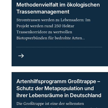
Methodenvielfalt im ökologischen
Trassenmanagement
Stromtrassen werden zu Lebensadern: Im
Projekt werden rund 250 Hektar
Trassenkorridore zu wertvollen
Biotopverbünden für bedrohte Arten...
Grüne
Netze
-
Praxisorientierte
Methodenvielfalt
Artenhilfsprogramm Großtrappe –
im
Schutz der Metapopulation und
ökologischen
ihrer Lebensräume in Deutschland
Trassenmanagement
Die Großtrappe ist eine der seltensten