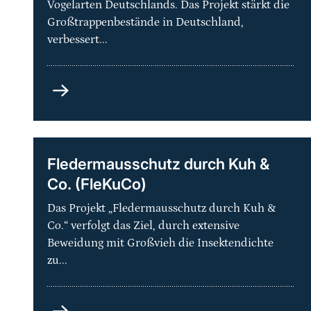
Vogelarten Deutschlands. Das Projekt stärkt die
Großtrappenbestände in Deutschland,
verbessert...
Artenhilfsprogramm
Großtrappe
–
Schutz
der
Fledermausschutz durch Kuh &
Metapopulation
Co. (FleKuCo)
und
ihrer
Das Projekt „Fledermausschutz durch Kuh &
Lebensräume
Co.“ verfolgt das Ziel, durch extensive
in
Beweidung mit Großvieh die Insektendichte
Deutschland
zu...
Fledermausschutz