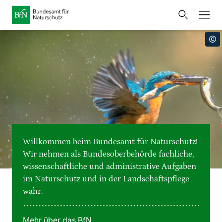
Startseite
Bundesamt für Naturschutz
Öffnet
Direkt zur Hauptnavigation
Direkt zur Hauptinhalte
Direkt zur Fusszeile
eine
Presse
externe
Seite
Publikationen
Link
zur
Veranstaltungen
Metanavigation
Startseite
Karten und Daten
Willkommen beim Bundesamt für Naturschutz!
Leichte Sprache
Wir nehmen als Bundesoberbehörde fachliche,
wissenschaftliche und administrative Aufgaben
Gebärdensprache
im Naturschutz und in der Landschaftspflege
wahr.
Deutsch
English
Sprachumschalter
Mehr über das BfN