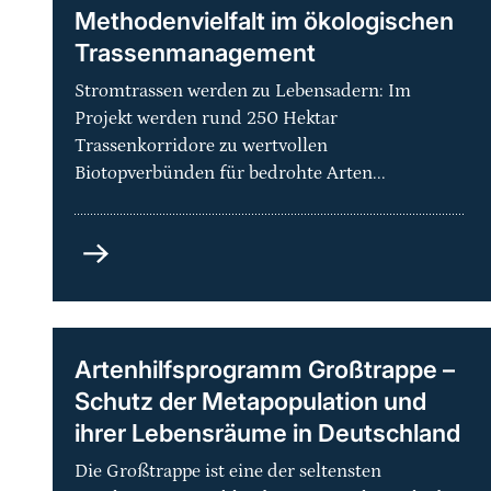
Methodenvielfalt im ökologischen
Trassenmanagement
Stromtrassen werden zu Lebensadern: Im
Projekt werden rund 250 Hektar
Trassenkorridore zu wertvollen
Biotopverbünden für bedrohte Arten...
Grüne
Netze
-
Praxisorientierte
Methodenvielfalt
Artenhilfsprogramm Großtrappe –
im
Schutz der Metapopulation und
ökologischen
ihrer Lebensräume in Deutschland
Trassenmanagement
Die Großtrappe ist eine der seltensten