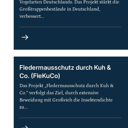
Vogelarten Deutschlands. Das Projekt stärkt die
Großtrappenbestände in Deutschland,
verbessert...
Artenhilfsprogramm
Großtrappe
–
Schutz
der
Fledermausschutz durch Kuh &
Metapopulation
Co. (FleKuCo)
und
ihrer
Das Projekt „Fledermausschutz durch Kuh &
Lebensräume
Co.“ verfolgt das Ziel, durch extensive
in
Beweidung mit Großvieh die Insektendichte
Deutschland
zu...
Fledermausschutz