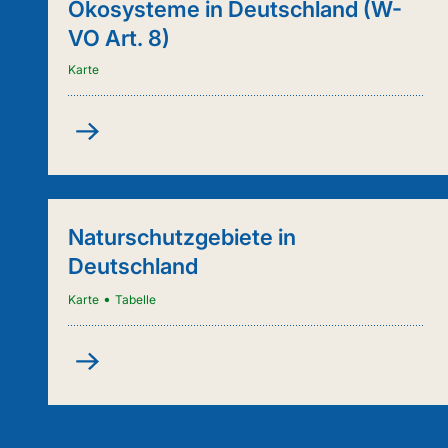
Ökosysteme in Deutschland (W-
VO Art. 8)
Karte
Kartenanwendung
-
Städtische
Ökosysteme
in
Naturschutzgebiete in
Deutschland
Deutschland
(W-
VO
•
Karte
Tabelle
Art.
8)
Naturschutzgebiete
in
Deutschland