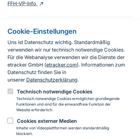
FFH-VP-Info
Cookie-Einstellungen
Informationen zur Seite
Uns ist Datenschutz wichtig. Standardmäßig
verwenden wir nur technisch notwendige Cookies.
Fußzeile
Kontakt zum BfN
Für die Webanalyse verwenden wir die Dienste der
Kontaktformular
etracker GmbH (
etracker.com
). Informationen zum
Datenschutz finden Sie in
Erklärung zur Barrierefreiheit
unserer
Datenschutzerklärung
.
Impressum
Technisch notwendige Cookies
Technisch notwendige Cookies ermöglichen grundlegende
Datenschutz
Funktionen und sind für die einwandfreie Funktion der
Website erforderlich.
Cookies externer Medien
Instagram
Facebook
YouTube
LinkedIn
Mastodon
Bluesky
Inhalte von Videoplattformen werden standardmäßig
blockiert.