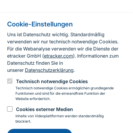
Cookie-Einstellungen
Informationen zur Seite
Uns ist Datenschutz wichtig. Standardmäßig
verwenden wir nur technisch notwendige Cookies.
Fußzeile
Kontakt zum BfN
Für die Webanalyse verwenden wir die Dienste der
Kontaktformular
etracker GmbH (
etracker.com
). Informationen zum
Datenschutz finden Sie in
Erklärung zur Barrierefreiheit
unserer
Datenschutzerklärung
.
Impressum
Technisch notwendige Cookies
Technisch notwendige Cookies ermöglichen grundlegende
Datenschutz
Funktionen und sind für die einwandfreie Funktion der
Website erforderlich.
Cookies externer Medien
Instagram
Facebook
YouTube
LinkedIn
Mastodon
Bluesky
Inhalte von Videoplattformen werden standardmäßig
blockiert.
Einwilligung