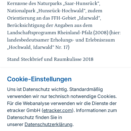
Kernzone des Naturparks „Saar-Hunsrück“,
Nationalpark „Hunsrück-Hochwald“, zudem
Orientierung an das FFH-Gebiet „Idarwald“,
Berücksichtigung der Angaben aus dem
Landschaftsprogramm Rheinland-Pfalz (2008) (hier:
landesbedeutsamer Erholungs- und Erlebnisraum
„Hochwald, Idarwald“ Nr. 17)
Stand Steckbrief und Raumkulisse 2018
Cookie-Einstellungen
Informationen zur Seite
Uns ist Datenschutz wichtig. Standardmäßig
verwenden wir nur technisch notwendige Cookies.
Fußzeile
Kontakt zum BfN
Für die Webanalyse verwenden wir die Dienste der
Kontaktformular
etracker GmbH (
etracker.com
). Informationen zum
Datenschutz finden Sie in
Erklärung zur Barrierefreiheit
unserer
Datenschutzerklärung
.