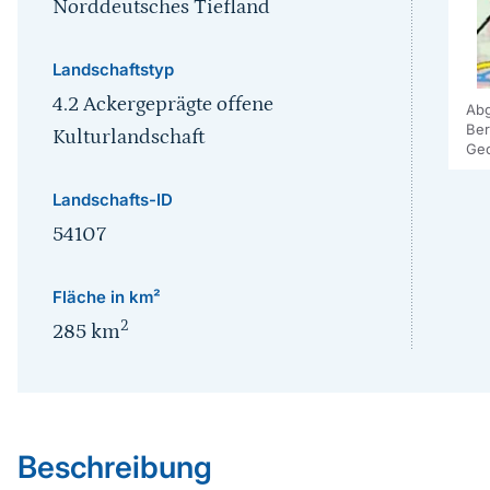
Norddeutsches Tiefland
Landschaftstyp
4.2 Ackergeprägte offene
Abg
Ber
Kulturlandschaft
Geo
Landschafts-ID
54107
Fläche in km²
2
285
km
Sprungmarke
Beschreibung