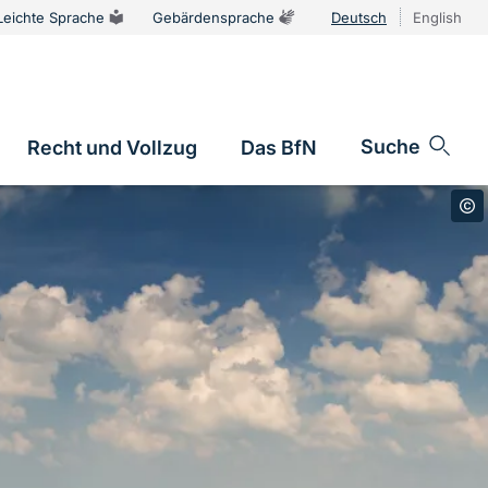
Leichte Sprache
Gebärdensprache
Deutsch
English
Sprachums
Suche
Recht und Vollzug
Das BfN