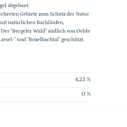
gel abgebaut.
icherten Gebiete zum Schutz der Natur
mit natürlichen Bachläufen,
er "Bergeler Wald" südlich von Oelde
iesel-" und "Boxelbachtal" geschützt.
4,22
%
0
%
5,77
%
0
%