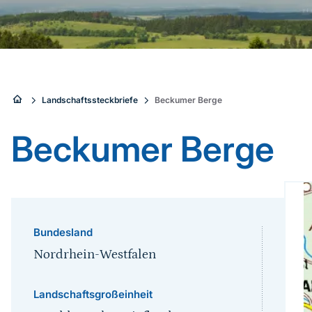
Sie
Landschaftssteckbriefe
Beckumer Berge
sind
Beckumer Berge
hier:
Bundesland
Nordrhein-Westfalen
Landschaftsgroßeinheit