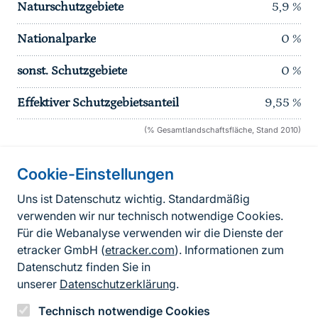
Naturschutzgebiete
5,9
%
Nationalparke
0
%
sonst. Schutzgebiete
0
%
Effektiver Schutzgebietsanteil
9,55
%
(% Gesamtlandschaftsfläche, Stand 2010)
Cookie-Einstellungen
Informationen zur Seite
Uns ist Datenschutz wichtig. Standardmäßig
verwenden wir nur technisch notwendige Cookies.
Fußzeile
Kontakt zum BfN
Für die Webanalyse verwenden wir die Dienste der
Kontaktformular
etracker GmbH (
etracker.com
). Informationen zum
Datenschutz finden Sie in
Erklärung zur Barrierefreiheit
unserer
Datenschutzerklärung
.
Impressum
Technisch notwendige Cookies