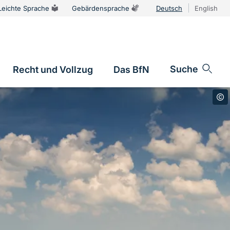
Leichte Sprache
Gebärdensprache
Deutsch
English
Sprachums
Suche
Recht und Vollzug
Das BfN