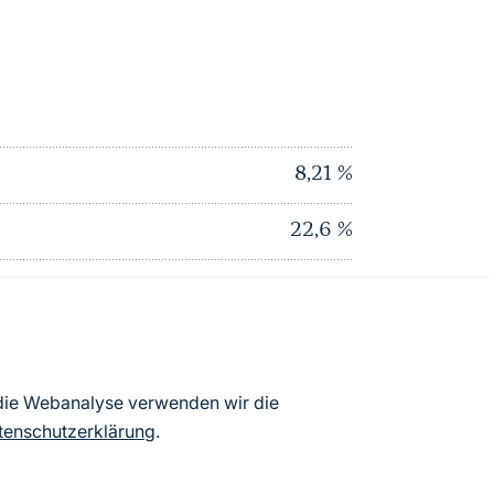
8,21
%
22,6
%
3,69
%
2,84
%
4,64
%
 die Webanalyse verwenden wir die
tenschutzerklärung
.
23,34
%