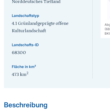
Norddeutsches Tiefland
Landschaftstyp
4.1 Grünlandgeprägte offene
Abg
(68
Kulturlandschaft
BK
Landschafts-ID
68300
Fläche in km²
2
473
km
Sprungmarke
Beschreibung