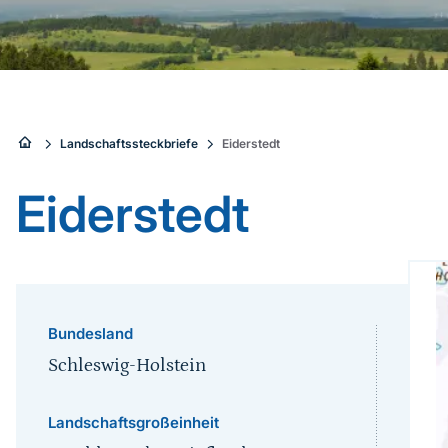
Sie
Landschaftssteckbriefe
Eiderstedt
sind
Eiderstedt
hier:
Bundesland
Schleswig-Holstein
Landschaftsgroßeinheit