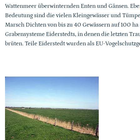
Wattenmeer überwinternden Enten und Gänsen. Ebenf
Bedeutung sind die vielen Kleingewässer und Tümpel 
Marsch Dichten von bis zu 40 Gewässern auf 100 ha 
Grabensysteme Eiderstedts, in denen die letzten Tr
brüten. Teile Eiderstedt wurden als EU-Vogelschutzg
Karussell Start