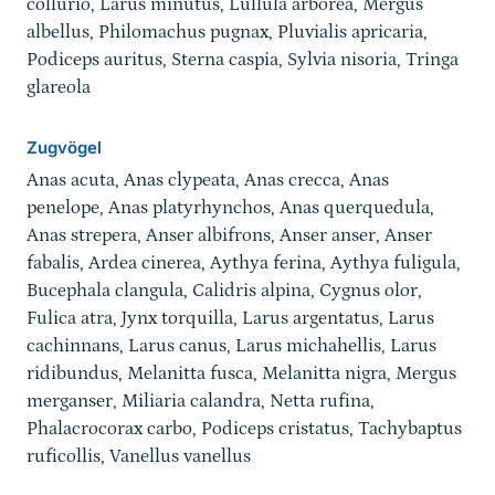
collurio, Larus minutus, Lullula arborea, Mergus
albellus, Philomachus pugnax, Pluvialis apricaria,
Podiceps auritus, Sterna caspia, Sylvia nisoria, Tringa
glareola
Zugvögel
Anas acuta, Anas clypeata, Anas crecca, Anas
penelope, Anas platyrhynchos, Anas querquedula,
Anas strepera, Anser albifrons, Anser anser, Anser
fabalis, Ardea cinerea, Aythya ferina, Aythya fuligula,
Bucephala clangula, Calidris alpina, Cygnus olor,
Fulica atra, Jynx torquilla, Larus argentatus, Larus
cachinnans, Larus canus, Larus michahellis, Larus
ridibundus, Melanitta fusca, Melanitta nigra, Mergus
merganser, Miliaria calandra, Netta rufina,
Phalacrocorax carbo, Podiceps cristatus, Tachybaptus
ruficollis, Vanellus vanellus