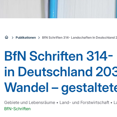
Sie
Publikationen
BfN Schriften 314- Landschaften In Deutschland 2
sind
BfN Schriften 314-
hier:
in Deutschland 203
Wandel – gestaltet
Gebiete und Lebensräume
•
Land- und Forstwirtschaft
•
L
BfN-Schriften