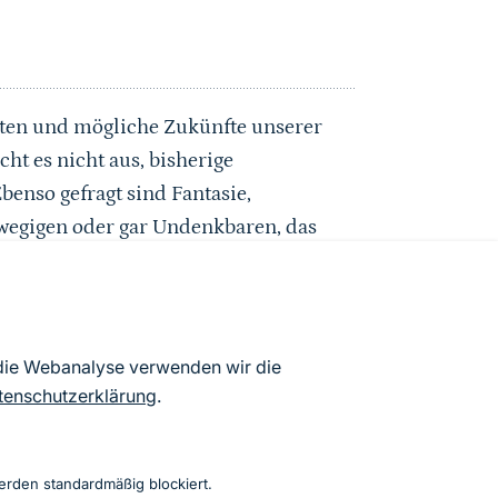
ten und mögliche Zukünfte unserer
ht es nicht aus, bisherige
benso gefragt sind Fantasie,
wegigen oder gar Undenkbaren, das
 Zusammenschau ganz
e „Landschaften in Deutschland 2030“,
 die Webanalyse verwenden wir die
z und das Fachgebiet
tenschutzerklärung
.
 TU Berlin in den Jahren 2009 bis
erden standardmäßig blockiert.