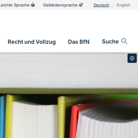
Leichte Sprache
Gebärdensprache
Deutsch
English
Sprachums
Suche
Recht und Vollzug
Das BfN