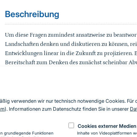
Beschreibung
Um diese Fragen zumindest ansatzweise zu beantwor
Landschaften denken und diskutieren zu können, reic
Entwicklungen linear in die Zukunft zu projizieren. E
Bereitschaft zum Denken des zunächst scheinbar Ab
Rechnen mit Überraschungen und nicht zuletzt die
unterschiedlicher Entwicklungen.
Genau dies hatte sich die dreiteilige Workshopreih
mäßig verwenden wir nur technisch notwendige Cookies. Für
die gemeinsam durch das Bundesamt für Naturschut
om
). Informationen zum Datenschutz finden Sie in unserer
Da
Landschaftsplanung und Landschaftsentwicklung der
Cookies externer Medien
2012 durchgeführt wurde, zum Ziel gesetzt.
en grundlegende Funktionen
Inhalte von Videoplattformen w