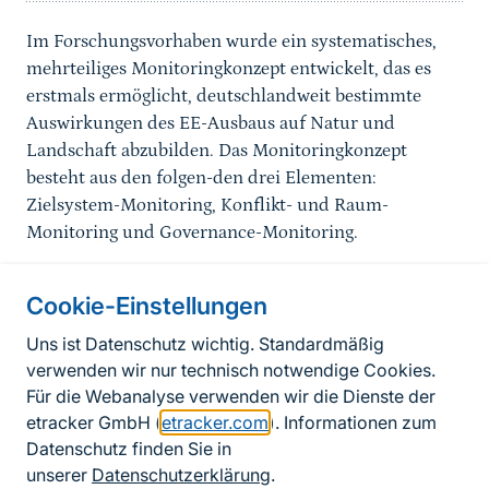
Im Forschungsvorhaben wurde ein systematisches,
mehrteiliges Monitoringkonzept entwickelt, das es
erstmals ermöglicht, deutschlandweit bestimmte
Auswirkungen des EE-Ausbaus auf Natur und
Landschaft abzubilden. Das Monitoringkonzept
besteht aus den folgen-den drei Elementen:
Zielsystem-Monitoring, Konflikt- und Raum-
Monitoring und Governance-Monitoring.
Cookie-Einstellungen
Informationen zur Seite
Uns ist Datenschutz wichtig. Standardmäßig
verwenden wir nur technisch notwendige Cookies.
Fußzeile
Kontakt zum BfN
Für die Webanalyse verwenden wir die Dienste der
Kontaktformular
etracker GmbH (
etracker.com
). Informationen zum
Datenschutz finden Sie in
Erklärung zur Barrierefreiheit
unserer
Datenschutzerklärung
.