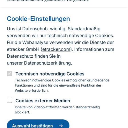
Cookie-Einstellungen
Informationen zur Seite
Uns ist Datenschutz wichtig. Standardmäßig
verwenden wir nur technisch notwendige Cookies.
Fußzeile
Kontakt zum BfN
Für die Webanalyse verwenden wir die Dienste der
Kontaktformular
etracker GmbH (
etracker.com
). Informationen zum
Datenschutz finden Sie in
Erklärung zur Barrierefreiheit
unserer
Datenschutzerklärung
.
Impressum
Technisch notwendige Cookies
Technisch notwendige Cookies ermöglichen grundlegende
Datenschutz
Funktionen und sind für die einwandfreie Funktion der
Website erforderlich.
Cookies externer Medien
Instagram
Facebook
YouTube
LinkedIn
Mastodon
Bluesky
Inhalte von Videoplattformen werden standardmäßig
blockiert.
Einwilligung
© 2026 Bundesamt für Naturschutz
zurückziehen
Auswahl bestätigen