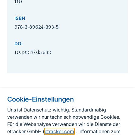
110
ISBN
978-3-89624-393-5
DOI
10.19217/skr632
Cookie-Einstellungen
Informationen zur Seite
Uns ist Datenschutz wichtig. Standardmäßig
verwenden wir nur technisch notwendige Cookies.
Fußzeile
Kontakt zum BfN
Für die Webanalyse verwenden wir die Dienste der
Kontaktformular
etracker GmbH (
etracker.com
). Informationen zum