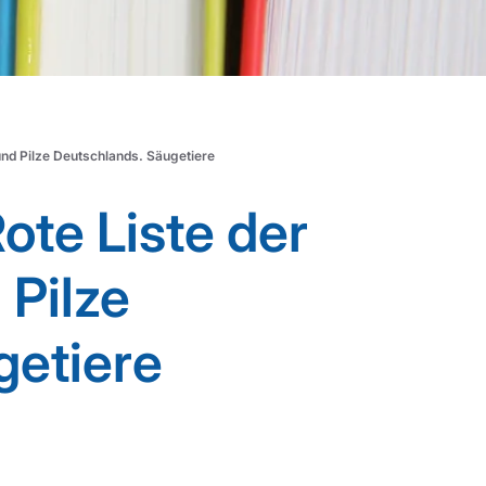
und Pilze Deutschlands. Säugetiere
ote Liste der
 Pilze
getiere