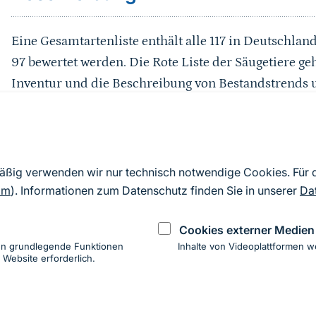
Eine Gesamtartenliste enthält alle 117 in Deutschlan
97 bewertet werden. Die Rote Liste der Säugetiere geh
Inventur und die Beschreibung von Bestandstrends 
beinhaltet eine Ländersynopse, die über die Gefähr
Auskunft gibt. Zudem wird in der Roten Liste die Ve
weltweite Erhaltung der Arten benannt und es werden
Bestandssituation der Säugetiere verbessern lässt. D
mäßig verwenden wir nur technisch notwendige Cookies. Für
Säugetiere sind erfahrene Zoologen, Freilandökolog
om
). Informationen zum Datenschutz finden Sie in unserer
Da
aktuelle Bearbeitung bildet den Auftakt der neuen Re
Cookies externer Medien
Pilze Deutschlands“.
en grundlegende Funktionen
Inhalte von Videoplattformen w
 Website erforderlich.
ung
hen