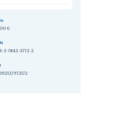
is
,00
€
BN
8-3-7843-3772-2
I
.19213/972172