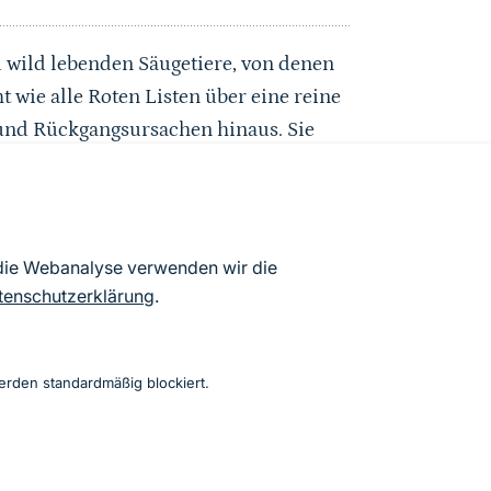
d wild lebenden Säugetiere, von denen
t wie alle Roten Listen über eine reine
und Rückgangsursachen hinaus. Sie
dungseinstufung der Bundesländer
rantwortlichkeit Deutschlands für die
 Hinweise gegeben, wie sich die
ie Verfasser der neuen Roten Liste der
 die Webanalyse verwenden wir die
en und Naturschutzbiologen. Ihre
tenschutzerklärung
.
ihe „Rote Liste der Tiere, Pflanzen und
erden standardmäßig blockiert.