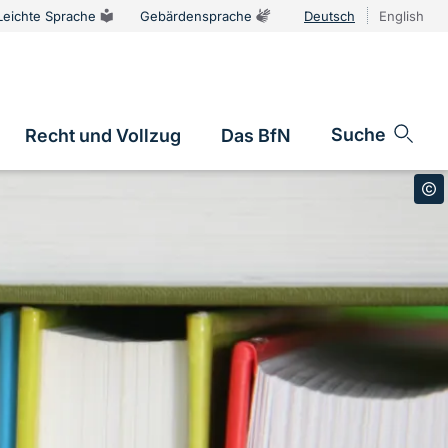
Leichte Sprache
Gebärdensprache
Deutsch
English
Sprachums
Suche
Recht und Vollzug
Das BfN