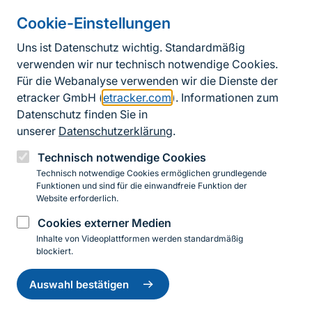
Cookie-Einstellungen
Informationen zur Seite
Uns ist Datenschutz wichtig. Standardmäßig
verwenden wir nur technisch notwendige Cookies.
Fußzeile
Kontakt zum BfN
Für die Webanalyse verwenden wir die Dienste der
Kontaktformular
etracker GmbH (
etracker.com
). Informationen zum
Datenschutz finden Sie in
Erklärung zur Barrierefreiheit
unserer
Datenschutzerklärung
.
Impressum
Technisch notwendige Cookies
Technisch notwendige Cookies ermöglichen grundlegende
Datenschutz
Funktionen und sind für die einwandfreie Funktion der
Website erforderlich.
Cookies externer Medien
Instagram
Facebook
YouTube
LinkedIn
Mastodon
Bluesky
Inhalte von Videoplattformen werden standardmäßig
blockiert.
Einwilligung
© 2026 Bundesamt für Naturschutz
zurückziehen
Auswahl bestätigen