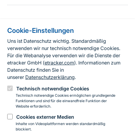
Cookie-Einstellungen
Informationen zur Seite
Uns ist Datenschutz wichtig. Standardmäßig
verwenden wir nur technisch notwendige Cookies.
Fußzeile
Kontakt zum BfN
Für die Webanalyse verwenden wir die Dienste der
Kontaktformular
etracker GmbH (
etracker.com
). Informationen zum
Datenschutz finden Sie in
Erklärung zur Barrierefreiheit
unserer
Datenschutzerklärung
.
Impressum
Technisch notwendige Cookies
Technisch notwendige Cookies ermöglichen grundlegende
Datenschutz
Funktionen und sind für die einwandfreie Funktion der
Website erforderlich.
Cookies externer Medien
Instagram
Facebook
YouTube
LinkedIn
Mastodon
Bluesky
Inhalte von Videoplattformen werden standardmäßig
blockiert.