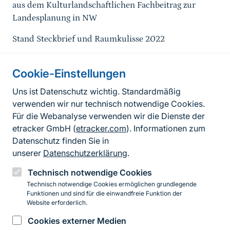
aus dem K
ulturlandschaftlichen Fachbeitrag zur
Landesplanung
in NW
Stand Steckbrief und Raumkulisse 2022
Cookie-Einstellungen
Informationen zur Seite
Uns ist Datenschutz wichtig. Standardmäßig
verwenden wir nur technisch notwendige Cookies.
Fußzeile
Kontakt zum BfN
Für die Webanalyse verwenden wir die Dienste der
Kontaktformular
etracker GmbH (
etracker.com
). Informationen zum
Datenschutz finden Sie in
Erklärung zur Barrierefreiheit
unserer
Datenschutzerklärung
.
Impressum
Technisch notwendige Cookies
Technisch notwendige Cookies ermöglichen grundlegende
Datenschutz
Funktionen und sind für die einwandfreie Funktion der
Website erforderlich.
Cookies externer Medien
Instagram
Facebook
YouTube
LinkedIn
Mastodon
Bluesky