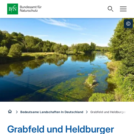
Startseite
Bundesamt für Naturschutz
Öffnet
Direkt zur Hauptnavigation
Direkt zur Hauptinhalte
Direkt zur Fusszeile
eine
Presse
externe
Seite
Publikationen
Link
zur
Veranstaltungen
Metanavigation
Startseite
Karten und Daten
Leichte Sprache
Gebärdensprache
Sie
Bedeutsame Landschaften In Deutschland
Grabfeld und Heldburger Unte
Deutsch
English
sind
Grabfeld und Heldburger
Sprachumschalter
hier: