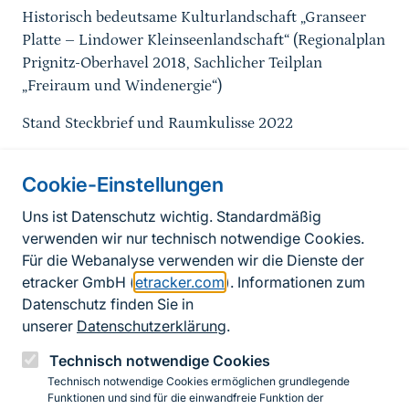
Historisch bedeutsame Kulturlandschaft „Granseer
Platte – Lindower Kleinseenlandschaft“ (Regionalplan
Prignitz-Oberhavel 2018, Sachlicher Teilplan
„Freiraum und Windenergie“)
Stand Steckbrief und Raumkulisse 2022
Cookie-Einstellungen
Informationen zur Seite
Uns ist Datenschutz wichtig. Standardmäßig
verwenden wir nur technisch notwendige Cookies.
Fußzeile
Kontakt zum BfN
Für die Webanalyse verwenden wir die Dienste der
Kontaktformular
etracker GmbH (
etracker.com
). Informationen zum
Datenschutz finden Sie in
Erklärung zur Barrierefreiheit
unserer
Datenschutzerklärung
.
Impressum
Technisch notwendige Cookies
Technisch notwendige Cookies ermöglichen grundlegende
Datenschutz
Funktionen und sind für die einwandfreie Funktion der