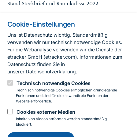
Stand Steckbrief und Raumkulisse 2022
Cookie-Einstellungen
Informationen zur Seite
Uns ist Datenschutz wichtig. Standardmäßig
verwenden wir nur technisch notwendige Cookies.
Fußzeile
Kontakt zum BfN
Für die Webanalyse verwenden wir die Dienste der
Kontaktformular
etracker GmbH (
etracker.com
). Informationen zum
Datenschutz finden Sie in
Erklärung zur Barrierefreiheit
unserer
Datenschutzerklärung
.
Impressum
Technisch notwendige Cookies
Technisch notwendige Cookies ermöglichen grundlegende
Datenschutz
Funktionen und sind für die einwandfreie Funktion der
Website erforderlich.
Cookies externer Medien
Instagram
Facebook
YouTube
LinkedIn
Mastodon
Bluesky
Inhalte von Videoplattformen werden standardmäßig
blockiert.
Einwilligung
© 2026 Bundesamt für Naturschutz