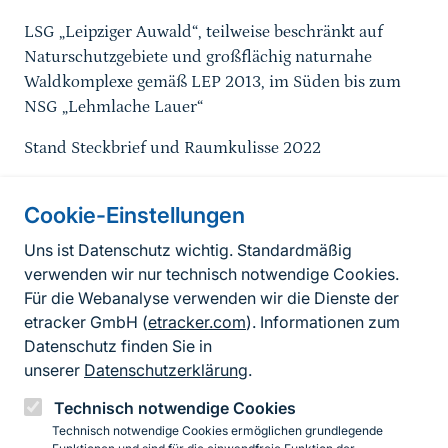
LSG „Leipziger Auwald“, teilweise beschränkt auf
Naturschutzgebiete und großflächig naturnahe
Waldkomplexe gemäß LEP 2013, im Süden bis zum
NSG „Lehmlache Lauer“
Stand Steckbrief und Raumkulisse 2022
Cookie-Einstellungen
Informationen zur Seite
Uns ist Datenschutz wichtig. Standardmäßig
verwenden wir nur technisch notwendige Cookies.
Fußzeile
Kontakt zum BfN
Für die Webanalyse verwenden wir die Dienste der
Kontaktformular
etracker GmbH (
etracker.com
). Informationen zum
Datenschutz finden Sie in
Erklärung zur Barrierefreiheit
unserer
Datenschutzerklärung
.
Impressum
Technisch notwendige Cookies
Technisch notwendige Cookies ermöglichen grundlegende
Datenschutz