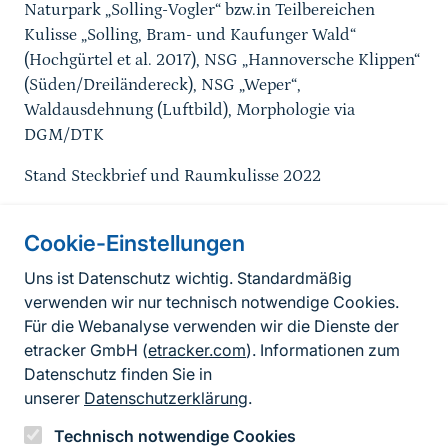
Naturpark „Solling-Vogler“ bzw.in Teilbereichen
Kulisse „Solling, Bram- und Kaufunger Wald“
(Hochgürtel et al. 2017), NSG „Hannoversche Klippen“
(Süden/Dreiländereck), NSG „Weper“,
Waldausdehnung (Luftbild), Morphologie via
DGM/DTK
Stand Steckbrief und Raumkulisse 2022
Cookie-Einstellungen
Informationen zur Seite
Uns ist Datenschutz wichtig. Standardmäßig
verwenden wir nur technisch notwendige Cookies.
Fußzeile
Kontakt zum BfN
Für die Webanalyse verwenden wir die Dienste der
Kontaktformular
etracker GmbH (
etracker.com
). Informationen zum
Datenschutz finden Sie in
Erklärung zur Barrierefreiheit
unserer
Datenschutzerklärung
.
Impressum
Technisch notwendige Cookies