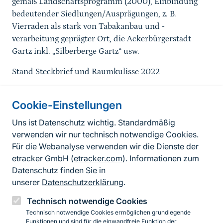
gemäß Landschaftsprogramm (2000), Einbindung
bedeutender Siedlungen/Ausprägungen, z. B.
Vierraden als stark von Tabakanbau und -
verarbeitung geprägter Ort, die Ackerbürgerstadt
Gartz inkl. „Silberberge Gartz“ usw.
Stand Steckbrief und Raumkulisse 2022
Cookie-Einstellungen
Informationen zur Seite
Uns ist Datenschutz wichtig. Standardmäßig
verwenden wir nur technisch notwendige Cookies.
Fußzeile
Kontakt zum BfN
Für die Webanalyse verwenden wir die Dienste der
Kontaktformular
etracker GmbH (
etracker.com
). Informationen zum
Datenschutz finden Sie in
Erklärung zur Barrierefreiheit
unserer
Datenschutzerklärung
.
Impressum
Technisch notwendige Cookies
Technisch notwendige Cookies ermöglichen grundlegende
Datenschutz
Funktionen und sind für die einwandfreie Funktion der