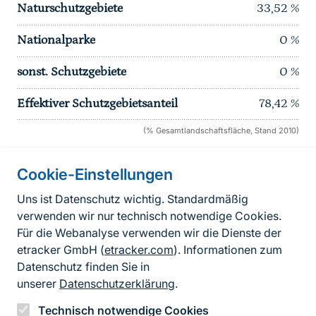
Naturschutzgebiete
33,52
%
Nationalparke
0
%
sonst. Schutzgebiete
0
%
Effektiver Schutzgebietsanteil
78,42
%
(% Gesamtlandschaftsfläche, Stand 2010)
Cookie-Einstellungen
Informationen zur Seite
Uns ist Datenschutz wichtig. Standardmäßig
verwenden wir nur technisch notwendige Cookies.
Fußzeile
Kontakt zum BfN
Für die Webanalyse verwenden wir die Dienste der
Kontaktformular
etracker GmbH (
etracker.com
). Informationen zum
Datenschutz finden Sie in
Erklärung zur Barrierefreiheit
unserer
Datenschutzerklärung
.
Impressum
Technisch notwendige Cookies