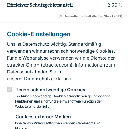
Effektiver Schutzgebietsanteil
2,56
%
(% Gesamtlandschaftsfläche, Stand 2010)
Cookie-Einstellungen
Informationen zur Seite
Uns ist Datenschutz wichtig. Standardmäßig
verwenden wir nur technisch notwendige Cookies.
Fußzeile
Kontakt zum BfN
Für die Webanalyse verwenden wir die Dienste der
Kontaktformular
etracker GmbH (
etracker.com
). Informationen zum
Datenschutz finden Sie in
Erklärung zur Barrierefreiheit
unserer
Datenschutzerklärung
.
Impressum
Technisch notwendige Cookies
Technisch notwendige Cookies ermöglichen grundlegende
Datenschutz
Funktionen und sind für die einwandfreie Funktion der
Website erforderlich.
Cookies externer Medien
Instagram
Facebook
YouTube
LinkedIn
Mastodon
Bluesky
Inhalte von Videoplattformen werden standardmäßig
blockiert.