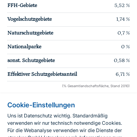
FFH-Gebiete
5,52
%
Vogelschutzgebiete
1,74
%
Naturschutzgebiete
0,7
%
Nationalparke
0
%
sonst. Schutzgebiete
0,58
%
Effektiver Schutzgebietsanteil
6,71
%
(% Gesamtlandschaftsfläche, Stand 2010)
Cookie-Einstellungen
Informationen zur Seite
Uns ist Datenschutz wichtig. Standardmäßig
verwenden wir nur technisch notwendige Cookies.
Fußzeile
Kontakt zum BfN
Für die Webanalyse verwenden wir die Dienste der