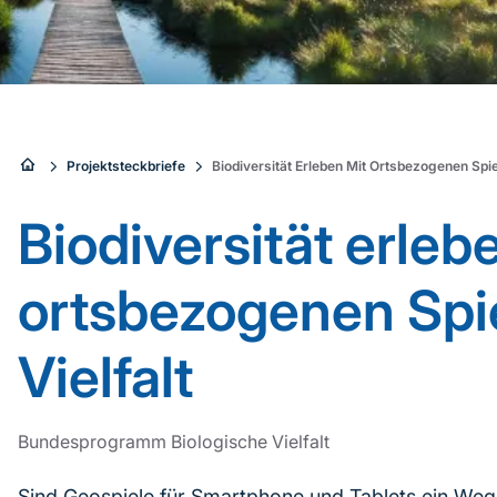
Sie
Projektsteckbriefe
Biodiversität Erleben Mit Ortsbezogenen Spiel
sind
Biodiversität erleb
hier:
ortsbezogenen Spie
Vielfalt
Bundesprogramm Biologische Vielfalt
Sind Geospiele für Smartphone und Tablets ein We