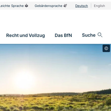
Leichte Sprache
Gebärdensprache
Deutsch
English
Sprachums
Suche
Recht und Vollzug
Das BfN