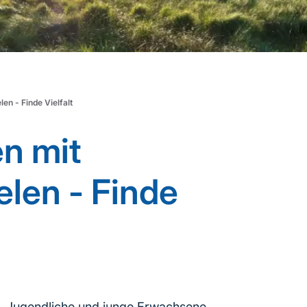
en - Finde Vielfalt
en mit
len - Finde
g, Jugendliche und junge Erwachsene