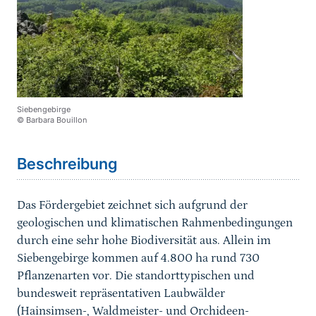
Siebengebirge
© Barbara Bouillon
Sprungmarke
Beschreibung
Das Fördergebiet zeichnet sich aufgrund der
geologischen und klimatischen Rahmenbedingungen
durch eine sehr hohe Biodiversität aus. Allein im
Siebengebirge kommen auf 4.800 ha rund 730
Pflanzenarten vor. Die standorttypischen und
bundesweit repräsentativen Laubwälder
(Hainsimsen-, Waldmeister- und Orchideen-