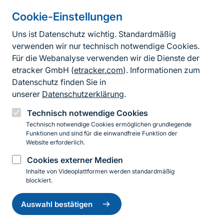
Cookie-Einstellungen
Informationen zur Seite
Uns ist Datenschutz wichtig. Standardmäßig
verwenden wir nur technisch notwendige Cookies.
Fußzeile
Kontakt zum BfN
Für die Webanalyse verwenden wir die Dienste der
Kontaktformular
etracker GmbH (
etracker.com
). Informationen zum
Datenschutz finden Sie in
Erklärung zur Barrierefreiheit
unserer
Datenschutzerklärung
.
Impressum
Technisch notwendige Cookies
Technisch notwendige Cookies ermöglichen grundlegende
Datenschutz
Funktionen und sind für die einwandfreie Funktion der
Website erforderlich.
Cookies externer Medien
Instagram
Facebook
YouTube
LinkedIn
Mastodon
Bluesky
Inhalte von Videoplattformen werden standardmäßig
blockiert.
Einwilligung
© 2026 Bundesamt für Naturschutz
zurückziehen
Auswahl bestätigen