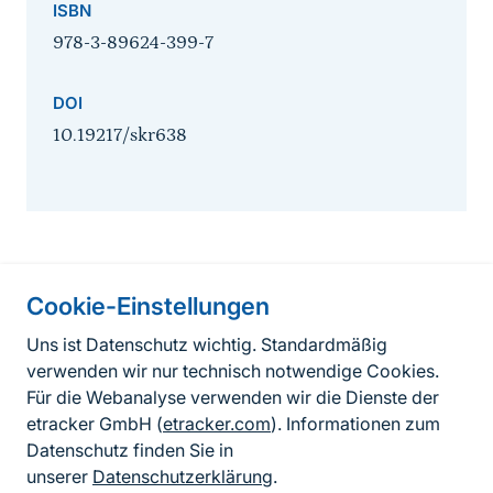
ISBN
978-3-89624-399-7
DOI
10.19217/skr638
Cookie-Einstellungen
Informationen zur Seite
Uns ist Datenschutz wichtig. Standardmäßig
verwenden wir nur technisch notwendige Cookies.
Fußzeile
Kontakt zum BfN
Für die Webanalyse verwenden wir die Dienste der
Kontaktformular
etracker GmbH (
etracker.com
). Informationen zum
Datenschutz finden Sie in
Erklärung zur Barrierefreiheit
unserer
Datenschutzerklärung
.