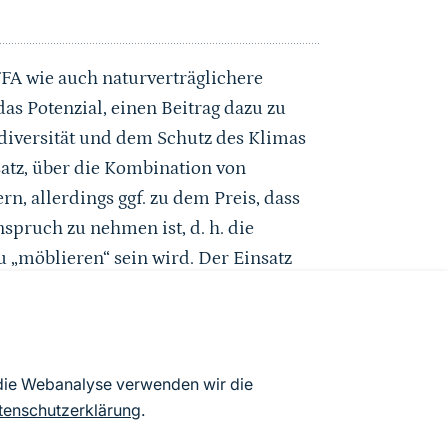
FA wie auch naturverträglichere
as Potenzial, einen Beitrag dazu zu
odiversität und dem Schutz des Klimas
atz, über die Kombination von
n, allerdings ggf. zu dem Preis, dass
pruch zu nehmen ist, d. h. die
 „möblieren“ sein wird. Der Einsatz
tzverträglichkeit der Anlagen
hen Bedarfs an Flächen für
inzelfall das Zwei- bis Dreifache. Es
en darauf ankommen, die jeweiligen
 die Webanalyse verwenden wir die
rhin mit Augenmaß zu berücksichtigt,
tenschutzerklärung
.
schiedliche Anlagenkonzepte zu