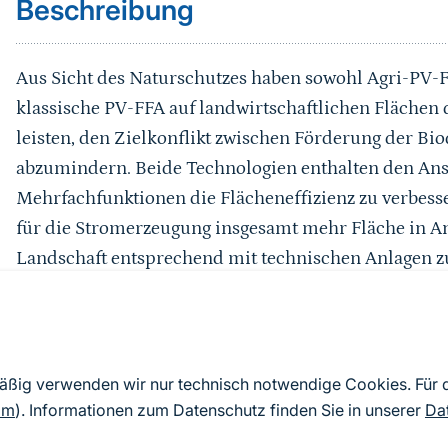
Beschreibung
Aus Sicht des Naturschutzes haben sowohl Agri-PV-F
klassische PV-FFA auf landwirtschaftlichen Flächen d
leisten, den Zielkonflikt zwischen Förderung der Bi
abzumindern. Beide Technologien enthalten den Ans
Mehrfachfunktionen die Flächeneffizienz zu verbesser
für die Stromerzeugung insgesamt mehr Fläche in Ans
Landschaft entsprechend mit technischen Anlagen zu
von Agri-PV wie auch die Optimierung der Naturschu
erfordern eine Erhöhung des bisher durchschnittlic
Anlagentechnik von 1,25 Hektar pro Megawatt auf im E
wird beim weiteren Ausbau der Erzeugungskapazität
mäßig verwenden wir nur technisch notwendige Cookies. Für
örtlichen und regionalen Rahmenbedingungen weite
om
). Informationen zum Datenschutz finden Sie in unserer
Da
d. h. auch in Verbindung mit Akzeptanzfragen unter