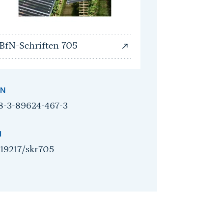
BfN-Schriften 705
BN
8-3-89624-467-3
I
.19217/skr705