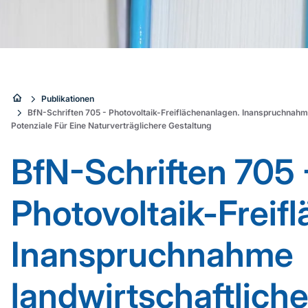
Sie
Publikationen
BfN-Schriften 705 - Photovoltaik-Freiflächenanlagen. Inanspruchnahm
sind
Potenziale Für Eine Naturverträglichere Gestaltung
hier:
BfN-Schriften 705 
Photovoltaik-Freif
Inanspruchnahme
landwirtschaftliche