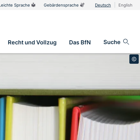
Leichte Sprache
Gebärdensprache
Deutsch
English
Sprachums
Suche
Recht und Vollzug
Das BfN