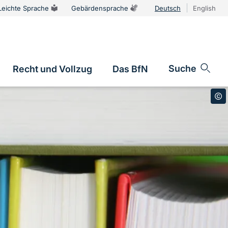
Leichte Sprache
Gebärdensprache
Deutsch
English
Sprachums
Suche
Recht und Vollzug
Das BfN