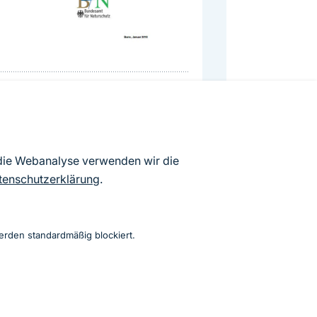
Positionspapier
(pdf,
294.76 KB)
Glyphosat
 die Webanalyse verwenden wir die
tenschutzerklärung
.
erden standardmäßig blockiert.