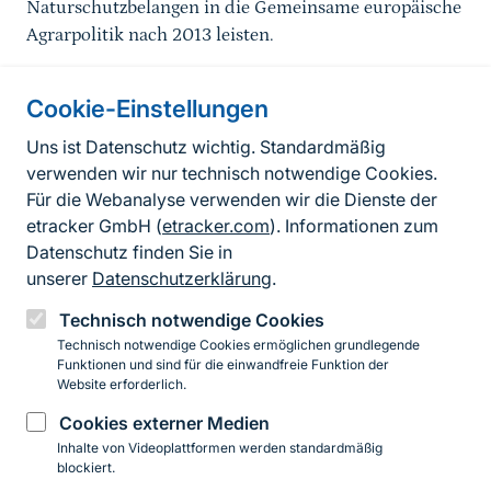
Naturschutzbelangen in die Gemeinsame europäische
Agrarpolitik nach 2013 leisten.
Cookie-Einstellungen
Informationen zur Seite
Uns ist Datenschutz wichtig. Standardmäßig
verwenden wir nur technisch notwendige Cookies.
Fußzeile
Kontakt zum BfN
Für die Webanalyse verwenden wir die Dienste der
Kontaktformular
etracker GmbH (
etracker.com
). Informationen zum
Datenschutz finden Sie in
Erklärung zur Barrierefreiheit
unserer
Datenschutzerklärung
.
Impressum
Technisch notwendige Cookies
Technisch notwendige Cookies ermöglichen grundlegende
Datenschutz
Funktionen und sind für die einwandfreie Funktion der
Website erforderlich.
Cookies externer Medien
Instagram
Facebook
YouTube
LinkedIn
Mastodon
Bluesky
Inhalte von Videoplattformen werden standardmäßig
blockiert.