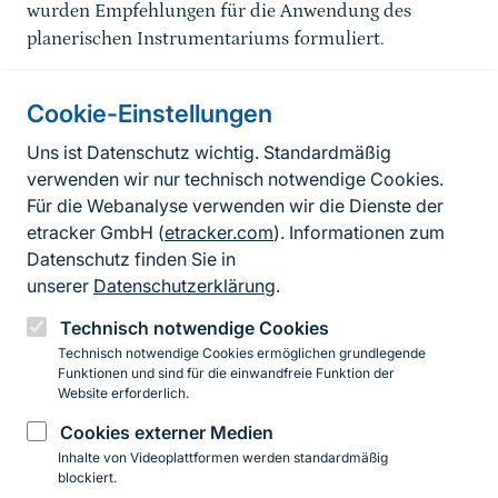
wurden Empfehlungen für die Anwendung des
planerischen Instrumentariums formuliert.
Cookie-Einstellungen
Informationen zur Seite
Uns ist Datenschutz wichtig. Standardmäßig
verwenden wir nur technisch notwendige Cookies.
Fußzeile
Kontakt zum BfN
Für die Webanalyse verwenden wir die Dienste der
Kontaktformular
etracker GmbH (
etracker.com
). Informationen zum
Datenschutz finden Sie in
Erklärung zur Barrierefreiheit
unserer
Datenschutzerklärung
.
Impressum
Technisch notwendige Cookies
Technisch notwendige Cookies ermöglichen grundlegende
Datenschutz
Funktionen und sind für die einwandfreie Funktion der
Website erforderlich.
Cookies externer Medien
Instagram
Facebook
YouTube
LinkedIn
Mastodon
Bluesky
Inhalte von Videoplattformen werden standardmäßig
blockiert.