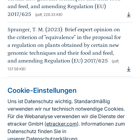
and feed, and amending Regulation (EU)
2017/625
(pdf, 229.33 KB)
Spranger, T. M. (2023): Brief expert opinion on
the criterion of "equivalence" in the proposal for
a regulation on plants obtained by certain new
genomic techniques and their food and feed,
and amending Regulation (EU) 2017/625
(pdf,
137.58 KB)
Cookie-Einstellungen
Informationen zur Seite
Uns ist Datenschutz wichtig. Standardmäßig
verwenden wir nur technisch notwendige Cookies.
Fußzeile
Kontakt zum BfN
Für die Webanalyse verwenden wir die Dienste der
Kontaktformular
etracker GmbH (
etracker.com
). Informationen zum
Datenschutz finden Sie in
Erklärung zur Barrierefreiheit
unserer
Datenschutzerklärung
.