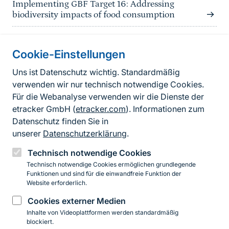
Implementing GBF Target 16: Addressing
biodiversity impacts of food consumption
Cookie-Einstellungen
Informationen zur Seite
Uns ist Datenschutz wichtig. Standardmäßig
verwenden wir nur technisch notwendige Cookies.
Fußzeile
Kontakt zum BfN
Für die Webanalyse verwenden wir die Dienste der
Kontaktformular
etracker GmbH (
etracker.com
). Informationen zum
Datenschutz finden Sie in
Erklärung zur Barrierefreiheit
unserer
Datenschutzerklärung
.
Impressum
Technisch notwendige Cookies
Technisch notwendige Cookies ermöglichen grundlegende
Datenschutz
Funktionen und sind für die einwandfreie Funktion der
Website erforderlich.
Cookies externer Medien
Instagram
Facebook
YouTube
LinkedIn
Mastodon
Bluesky
Inhalte von Videoplattformen werden standardmäßig
blockiert.