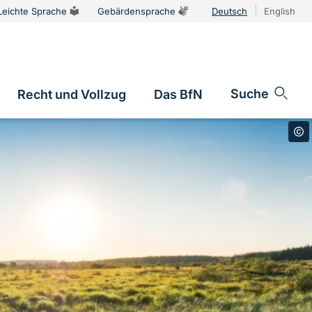
Leichte Sprache
Gebärdensprache
Deutsch
English
Sprachums
Suche
Recht und Vollzug
Das BfN