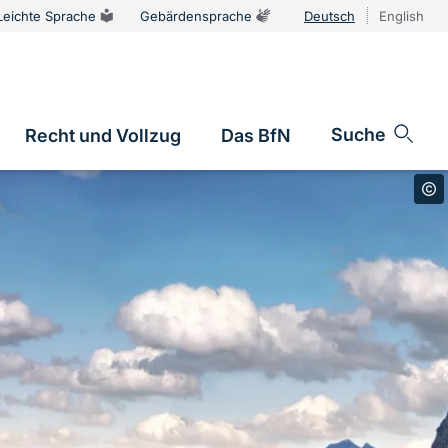
Leichte Sprache
Gebärdensprache
Deutsch
English
Sprachums
Suche
Recht und Vollzug
Das BfN