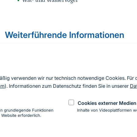
Wat- und Wasservögel
Weiterführende Informationen
LIFE-Natur-Projekt Mainaue
Bayerisches Landesamt für Umwelt: Natura 2000
mäßig verwenden wir nur technisch notwendige Cookies. Für
Natursportinfo: Informationen zu Tierarten und
om
). Informationen zum Datenschutz finden Sie in unserer
Da
Cookies externer Medien
en grundlegende Funktionen
Inhalte von Videoplattformen w
 Website erforderlich.
ung
hen