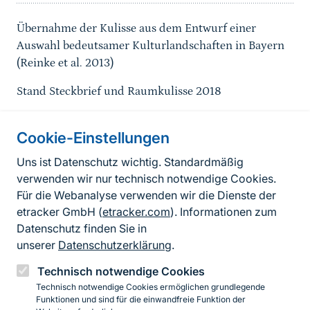
Übernahme der Kulisse aus dem Entwurf einer
Auswahl bedeutsamer Kulturlandschaften in Bayern
(Reinke et al. 2013)
Stand Steckbrief und Raumkulisse 2018
Cookie-Einstellungen
Informationen zur Seite
Uns ist Datenschutz wichtig. Standardmäßig
verwenden wir nur technisch notwendige Cookies.
Fußzeile
Kontakt zum BfN
Für die Webanalyse verwenden wir die Dienste der
Kontaktformular
etracker GmbH (
etracker.com
). Informationen zum
Datenschutz finden Sie in
Erklärung zur Barrierefreiheit
unserer
Datenschutzerklärung
.
Impressum
Technisch notwendige Cookies
Technisch notwendige Cookies ermöglichen grundlegende
Datenschutz
Funktionen und sind für die einwandfreie Funktion der